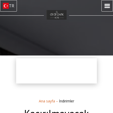
TR
Ana sayfa
–
İndirimler